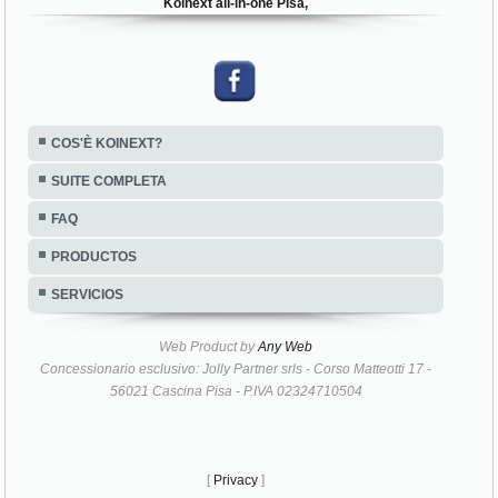
Koinext all-in-one Pisa,
COS'È KOINEXT?
SUITE COMPLETA
FAQ
PRODUCTOS
SERVICIOS
Web Product by
Any Web
Concessionario esclusivo: Jolly Partner srls - Corso Matteotti 17 -
56021 Cascina Pisa - P.IVA 02324710504
[
Privacy
]