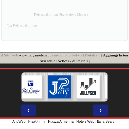
Koinext all-in-one Pisa telefono Modena
Tag Koinext all-in-one
il Sito Web
www.italy.modena.it
è membro di NetworkPortali.it | [
Aggiungi la tua
Azienda al Network di Portali
]
❮
❯
AnyWeb
|
Pisa
Online |
Piazza Armerina
|
Hotels Web
|
Italia Search